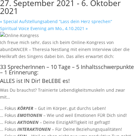
27. September 2021
-
6. Oktober
2021
«
Special Aufstellungsabend “Lass dein Herz sprechen“
Spiritual Voice Evening am Mo., 4.10.2021
»
Ich freue mich sehr, dass ich beim Online-Kongress von
abunDANCER – Theresia Nestlang mit einem Interview über die
Heilkraft des Singens dabei bin. Das alles erwartet dich:
33 SprecherInnen – 10 Tage – 5 Inhaltsschwerpunkte
– 1 Erinnerung:
ALLES ist IN Dir! BeLEBE es!
Was Du brauchst? Trainierte Lebendigkeitsmuskeln und zwar
mit…
… Fokus
KÖRPER
– Gut im Körper, gut durchs Leben!
… Fokus
EMOTIONEN
– Wie und weil Emotionen FÜR Dich sind!
… Fokus
AKTIONEN
– Deine EinzigARTigkeit ist gefragt!
… Fokus
INTERAKTIONEN
– Für Deine Beziehungsqualitäten!