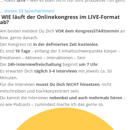
… Fokus
SEIN
– Weil es eben nicht nur ums produktive Tun geht!
…
diesen 33 SprecherInnen
!
WIE läuft der Onlinekongress im LIVE-Format
ab?
Am besten meldest Du Dich
VOR dem KongressSTARttermin
an
bzw. gerne danach.
Der Kongress ist
in der definierten Zeit
kostenlos
.
Es sind
10 Tage
– entlang der 5 Inhaltsschwerpunkte Körper –
Emotionen – Aktionen – Interaktionen – Sein
Die
24h-Interviewfreischaltung
beginnt
um 7 Uhr
.
Es erwarten Dich
täglich 3-4 Interviews
mit jeweils ca. 50
Minuten.
Für die Interviews
musst Du Dich NICHT hinsetzen
, nicht
mitschreiben und hochkonzentriert sein.
Du kannst die Interviews
nebenbei und auch mehrmals hören
–
so wie Podcasts – zumindest mache ich das gerne so.