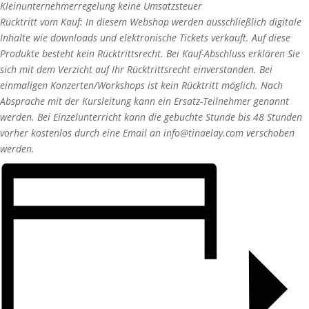
Kleinunternehmerregelung keine Umsatzsteuer
Rücktritt vom Kauf: In diesem Webshop werden ausschließlich digitale
Inhalte wie downloads und elektronische Tickets verkauft. Auf diese
Produkte besteht kein Rücktrittsrecht. Bei Kauf-Abschluss erklären Sie
sich mit dem Verzicht auf Ihr Rücktrittsrecht einverstanden. Bei
einmaligen Konzerten/Workshops ist kein Rücktritt möglich. Nach
Absprache mit der Kursleitung kann ein Ersatz-Teilnehmer genannt
werden. Bei Einzelunterricht kann die gebuchte Stunde bis 48 Stunden
vorher kostenlos durch eine Email an info@tinaelay.com verschoben
werden.