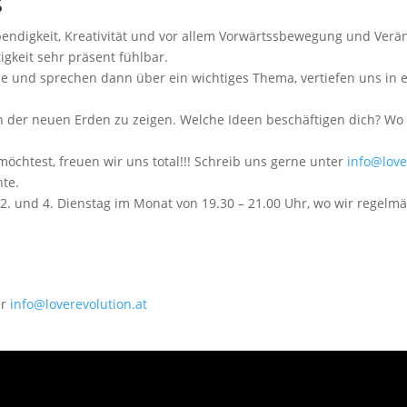
s
ebendigkeit, Kreativität und vor allem Vorwärtssbewegung und Verän
tigkeit sehr präsent fühlbar.
gie und sprechen dann über ein wichtiges Thema, vertiefen uns in
ision der neuen Erden zu zeigen. Welche Ideen beschäftigen dich? 
öchtest, freuen wir uns total!!! Schreib uns gerne unter
info@love
te.
m 2. und 4. Dienstag im Monat von 19.30 – 21.00 Uhr, wo wir regel
er
info@loverevolution.at