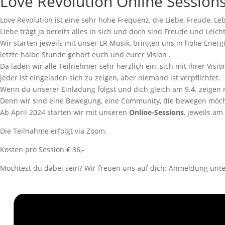
Love Revolution Online Session
Love Revolution ist eine sehr hohe Frequenz, die Liebe, Freude, L
Liebe trägt ja bereits alles in sich und doch sind Freude und Leich
Wir starten jeweils mit unser LR Musik, bringen uns in hohe Ener
letzte halbe Stunde gehört euch und eurer Vision .
Da laden wir alle Teilnehmer sehr herzlich ein, sich mit ihrer V
Jeder ist eingeladen sich zu zeigen, aber niemand ist verpflichtet.
Wenn du unserer Einladung folgst und dich gleich am 9.4. zeigen m
Denn wir sind eine Bewegung, eine Community, die bewegen möch
Ab April 2024 starten wir mit unseren
Online-Sessions
, jeweils a
Die Teilnahme erfolgt via Zoom.
Kosten pro Session € 36,-
Möchtest du dabei sein? Wir freuen uns auf dich: Anmeldung unt