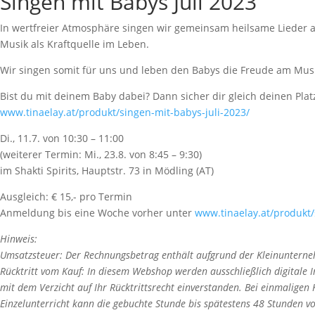
Singen mit Babys Juli 2023
In wertfreier Atmosphäre singen wir gemeinsam heilsame Lieder au
Musik als Kraftquelle im Leben.
Wir singen somit für uns und leben den Babys die Freude am Mus
Bist du mit deinem Baby dabei? Dann sicher dir gleich deinen Plat
www.tinaelay.at/produkt/singen-mit-babys-juli-2023/
Di., 11.7. von 10:30 – 11:00
(weiterer Termin: Mi., 23.8. von 8:45 – 9:30)
im Shakti Spirits, Hauptstr. 73 in Mödling (AT)
Ausgleich: € 15,- pro Termin
Anmeldung bis eine Woche vorher unter
www.tinaelay.at/produkt/
Hinweis:
Umsatzsteuer: Der Rechnungsbetrag enthält aufgrund der Kleinuntern
Rücktritt vom Kauf: In diesem Webshop werden ausschließlich digitale In
mit dem Verzicht auf Ihr Rücktrittsrecht einverstanden. Bei einmaligen
Einzelunterricht kann die gebuchte Stunde bis spätestens 48 Stunden 