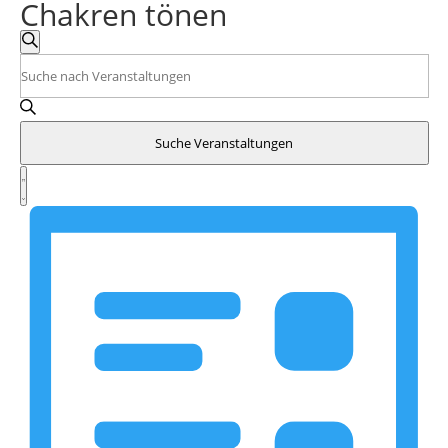
Chakren tönen
Veranstaltungen
Suche
Suche
Bitte
und
Schlüsselwort
eingeben.
Ansichten,
Suche
Navigation
Suche Veranstaltungen
nach
Veranstaltung
Veranstaltungen
Ansichten-
Liste
Schlüsselwort.
Navigation