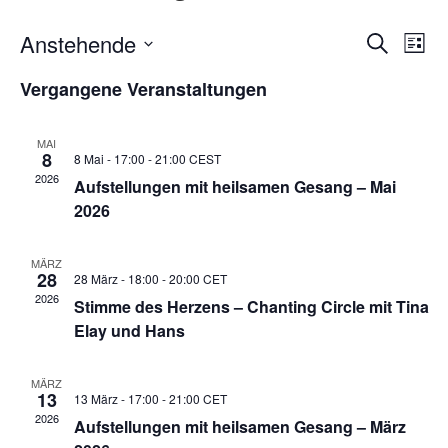
Verans
Ver
Anstehende
Suche
Liste
Ans
Suche
Datum
Nav
und
Vergangene Veranstaltungen
wählen.
Ansich
Naviga
MAI
8
8 Mai - 17:00
-
21:00
CEST
2026
Aufstellungen mit heilsamen Gesang – Mai
2026
MÄRZ
28
28 März - 18:00
-
20:00
CET
2026
Stimme des Herzens – Chanting Circle mit Tina
Elay und Hans
MÄRZ
13
13 März - 17:00
-
21:00
CET
2026
Aufstellungen mit heilsamen Gesang – März