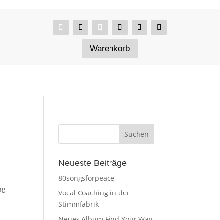
Warenkorb
Neueste Beiträge
80songsforpeace
ng
Vocal Coaching in der
Stimmfabrik
Neues Album Find Your Way